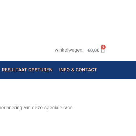
0
winkelwagen:
€
0,00
RESULTAAT OPSTUREN
INFO & CONTACT
herinnering aan deze speciale race.