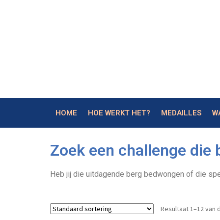
HOME
HOE WERKT HET?
MEDAILLES
W
Zoek een challenge die b
Heb jij die uitdagende berg bedwongen of die spe
Resultaat 1–12 van 