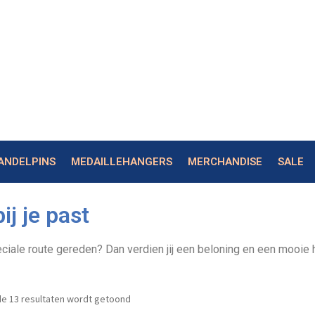
ANDELPINS
MEDAILLEHANGERS
MERCHANDISE
SALE
ij je past
ciale route gereden? Dan verdien jij een beloning en een mooie 
de 13 resultaten wordt getoond