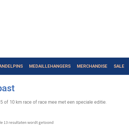
ANDELPINS
MEDAILLEHANGERS
MERCHANDISE
SALE
past
 5 of 10 km race of race mee met een speciale editie.
de 13 resultaten wordt getoond